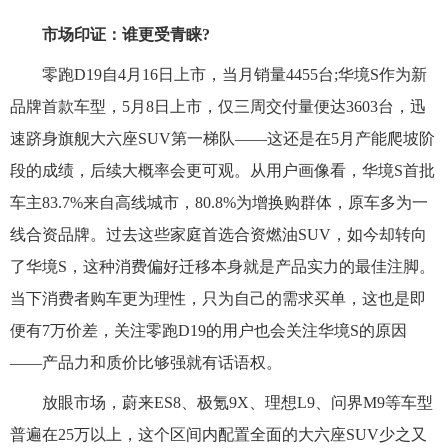
市场印证：谁更受青睐?
零跑D19自4月16日上市，当月销量4455台;华境S作为新
品牌首款车型，5月8日上市，仅三周交付量便达3603台，迅
速跻身旗舰大六座SUV第一梯队——这还是在5月产能爬坡阶
段的成绩，后续大概率会更可观。从用户画像看，华境S首批
车主83.7%来自高线城市，80.8%为增换购群体，原车多为一
线合资品牌。过去这些家庭首选合资燃油SUV，如今却转向
了华境S，这种消费偏好迁移本身就是产品实力的最佳注脚。
当下消费者购车更为理性，只为自己的需求买单，这也是即
便有7万价差，关注零跑D19的用户也会关注华境S的原因
——产品力和质价比够强就有话语权。
放眼市场，蔚来ES8、极氪9X、理想L9、问界M9等车型
普遍在25万以上，这个区间内配置全面的大六座SUV少之又