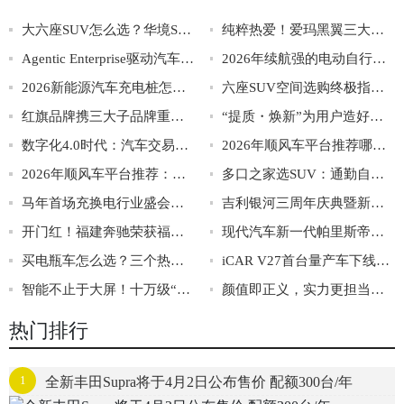
大六座SUV怎么选？华境S与零跑D19全方位硬核拆解
纯粹热爱！爱玛黑翼三大新品硬核上市
Agentic Enterprise驱动汽车营销增长，数说故事智慧出行行业增长论坛在渝圆满举办
2026年续航强的电动自行车品牌推荐：智能长续航，认准小牛
2026新能源汽车充电桩怎么选？安全型品牌与选购要点
六座SUV空间选购终极指南：如何根据家庭真实需求，一步到位选对全家人的移动客厅？
红旗品牌携三大子品牌重磅新品亮相2026北京车展
“提质・焕新”为用户造好车，红旗品牌全域进阶谱写高质量发展新华章
数字化4.0时代：汽车交易线上转型白皮书
2026年顺风车平台推荐哪些好用 回家拼车性价比排行
2026年顺风车平台推荐：哪款打车软件好用又便宜？
多口之家选SUV：通勤自驾两不误全攻略
马年首场充换电行业盛会，三月在沪召开
吉利银河三周年庆典暨新春第一团盛大启幕
开门红！福建奔驰荣获福建车市品牌盛典双料大奖
现代汽车新一代帕里斯帝荣膺“2026年北美年度多功能车”大奖
买电瓶车怎么选？三个热门品牌测评，通勤代步都适配
iCAR V27首台量产车下线，超值盲订权益同步解锁
智能不止于大屏！十万级“AI智能轿车”银河L6，如何重新定义人车交互？
颜值即正义，实力更担当！揭秘银河L6如何俘获年轻一代的心
热门排行
1
全新丰田Supra将于4月2日公布售价 配额300台/年