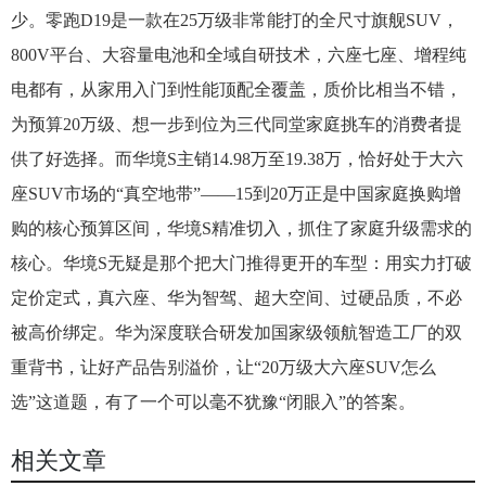
少。零跑D19是一款在25万级非常能打的全尺寸旗舰SUV，
800V平台、大容量电池和全域自研技术，六座七座、增程纯
电都有，从家用入门到性能顶配全覆盖，质价比相当不错，
为预算20万级、想一步到位为三代同堂家庭挑车的消费者提
供了好选择。而华境S主销14.98万至19.38万，恰好处于大六
座SUV市场的“真空地带”——15到20万正是中国家庭换购增
购的核心预算区间，华境S精准切入，抓住了家庭升级需求的
核心。华境S无疑是那个把大门推得更开的车型：用实力打破
定价定式，真六座、华为智驾、超大空间、过硬品质，不必
被高价绑定。华为深度联合研发加国家级领航智造工厂的双
重背书，让好产品告别溢价，让“20万级大六座SUV怎么
选”这道题，有了一个可以毫不犹豫“闭眼入”的答案。
相关文章