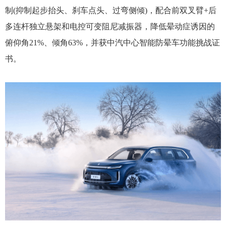
制(抑制起步抬头、刹车点头、过弯侧倾)，配合前双叉臂+后
多连杆独立悬架和电控可变阻尼减振器，降低晕动症诱因的
俯仰角21%、倾角63%，并获中汽中心智能防晕车功能挑战证
书。