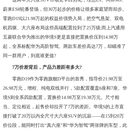
蔚来ES8轮番登场，但30万起步的价格让很多家庭望而却步。
零跑D19以21.98万起的权益价强势入局，把空气悬架、双电
机四驱、大六座布局这些高端配置拉到了25万级;而上汽通用
五菱联合华为推出的华境S更是直接把置换价压到14.98万
起，全系标配华为高阶智驾。两款车差价高达7万，却瞄准了
同一群用户，到底谁更值?
7万价差背后，产品力差距有多大?
零跑D19作为零跑旗舰D平台的首秀，指导价21.98万至
26.98万元，增程、纯电双线并行，5款配置覆盖6座和7座。华
境S则全系四款配置，置换价14.98万至19.38万元。尺寸相
当、定位相近，起售价却拉开了7万的差距。华境S的上市直
接打破了20万以内全尺寸大六座SUV的沉寂——在15到20万
价位段，能同时打出“真六座”和“华为智驾”两张牌的车型，此