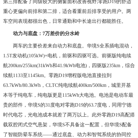
第三排配备了同级较大的侧窗面积改善视野;零跑D19的舒适
重心更偏向前排和第二排，适合看重前后排享受的用户。两
车空间表现都很出色，日常通勤和中长途出行都能胜任。
动力与底盘：7万差价的分水岭
两车的主要价差来自动力和底盘。华境S全系插电混动，
1.5T发动机(105kW)+电机，前驱和四驱可选。前驱版纯电续
航200km/255km(31kWh和41.9kWh电池)，四驱版235km，综合
续航1133至1145km。零跑D19增程版电池直接拉到
63.7kWh/80.3kWh，CLTC纯电续航400km/500km，城里开基
本等于纯电车，纯电版更是115kWh大电池。电池是电动车最
贵的部件，华境S的31度电对零跑D19的63.7度电，同用宁德
时代电芯，光电池成本就差了两万以上。此外零跑D19高配搭
载双腔闭式空气悬架，华境S不具备这一配置，但华境S配备
了智能防晕车系统——通过底盘、动力和智驾系统的协同控