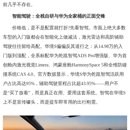
前几乎不存在。
智能驾驶：全栈自研与华为全家桶的正面交锋
价格低，是不是配置就打折?先看智驾。市面上绝大多数
车型的入门版都会在智能化上做减法，激光雷达和高阶辅助
驾驶往往留给高配。华境S偏偏反其道行之：从14.98万的入
门版到顶配，全系标配华为乾崑智驾ADS Pro增强版、华为首
创舱内激光视觉Limera、鸿蒙座舱HarmonySpace 5和全维防碰
撞系统CAS 4.0。官方数据显示，华境S华为乾崑智驾活跃用
户占比高达95%，辅助驾驶里程占比超43.95%——用户不
是“买了放着”，而是真正在用、爱用这套系统。智驾在华境S
上不是宣传噱头，而是提车即常用的出行刚需。