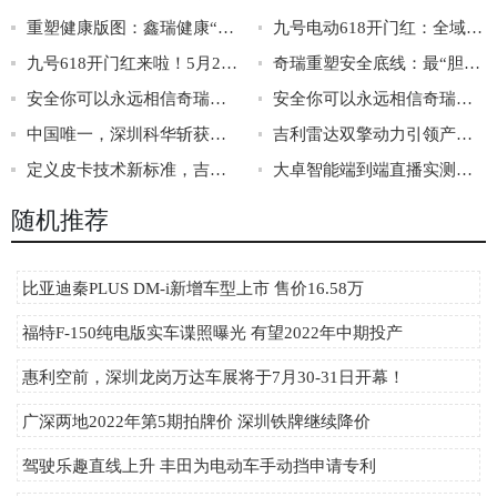
重塑健康版图：鑫瑞健康“三化”战略引领行业新风向
九号电动618开门红：全域霸榜，销量破11.9亿，书写行业“断层领先”新标杆
九号618开门红来啦！5月28日晚8点开抢，至高省1700元+12期免息！
奇瑞重塑安全底线：最“胆小”的车企，如何成为安全规则制定者？
安全你可以永远相信奇瑞，“守护者”智慧安全系统亮相
安全你可以永远相信奇瑞！奇瑞汽车安全之夜即将开幕
中国唯一，深圳科华斩获电动出行领域国际权威大奖！
吉利雷达双擎动力引领产业变革
定义皮卡技术新标准，吉利雷达超级电混皮卡与生态技术平台重磅亮相
大卓智能端到端直播实测，16公里复杂路段挑战成功
随机推荐
比亚迪秦PLUS DM-i新增车型上市 售价16.58万
福特F-150纯电版实车谍照曝光 有望2022年中期投产
惠利空前，深圳龙岗万达车展将于7月30-31日开幕！
广深两地2022年第5期拍牌价 深圳铁牌继续降价
驾驶乐趣直线上升 丰田为电动车手动挡申请专利