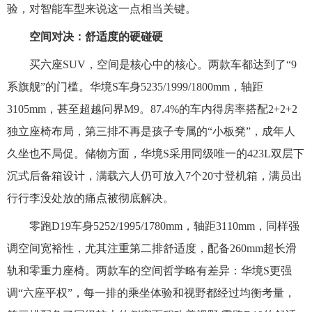
验，对智能车型来说这一点相当关键。
空间对决：舒适度的硬碰硬
买六座SUV，空间是核心中的核心。两款车都达到了“9
系旗舰”的门槛。华境S车身5235/1999/1800mm，轴距
3105mm，甚至超越问界M9。87.4%的车内得房率搭配2+2+2
独立座椅布局，第三排不再是孩子专属的“小板凳”，成年人
久坐也不局促。储物方面，华境S采用同级唯一的423L双层下
沉式后备箱设计，满载六人仍可放入7个20寸登机箱，满员出
行行李没处放的痛点被彻底解决。
零跑D19车身5252/1995/1780mm，轴距3110mm，同样强
调空间宽裕性，尤其注重第二排舒适度，配备260mm超长滑
轨和零重力座椅。两款车的空间哲学略有差异：华境S更强
调“六座平权”，每一排的乘坐体验和视野都经过均衡考量，