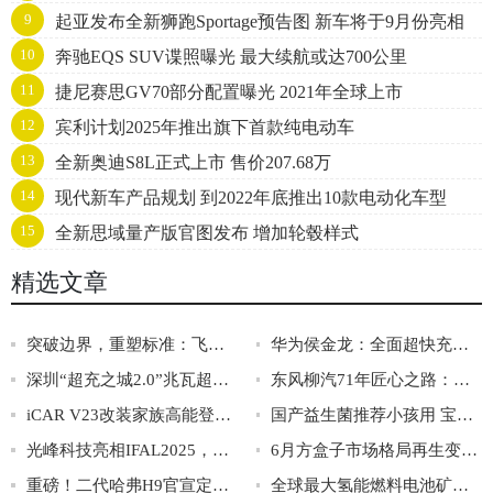
9
起亚发布全新狮跑Sportage预告图 新车将于9月份亮相
10
奔驰EQS SUV谍照曝光 最大续航或达700公里
11
捷尼赛思GV70部分配置曝光 2021年全球上市
12
宾利计划2025年推出旗下首款纯电动车
13
全新奥迪S8L正式上市 售价207.68万
14
现代新车产品规划 到2022年底推出10款电动化车型
15
全新思域量产版官图发布 增加轮毂样式
精选文章
突破边界，重塑标准：飞碟汽车以巴音布鲁克挑战定义新能源轻卡新高度
华为侯金龙：全面超快充，运动域智能化，加速电动汽车高质量发展
深圳“超充之城2.0”兆瓦超充首站投运｜重卡兆瓦超充高质量发展论坛成功举办
东风柳汽71年匠心之路：从广西制造到全球智造的硬核跨越
iCAR V23改装家族高能登陆成都车展，赛博版首秀亮相
国产益生菌推荐小孩用 宝妈亲测靠谱款有哪些？
光峰科技亮相IFAL2025，激光车灯技术引领智能汽车照明新趋势
6月方盒子市场格局再生变：坦克300降价守市，钛3“跨界”夺魁
重磅！二代哈弗H9官宣定档，9月19日正式上市！
全球最大氢能燃料电池矿卡首秀！氢通能源集团从链主到全域引领中国氢能产业革命