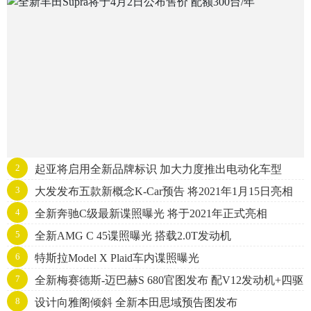
2
起亚将启用全新品牌标识 加大力度推出电动化车型
3
大发发布五款新概念K-Car预告 将2021年1月15日亮相
4
全新奔驰C级最新谍照曝光 将于2021年正式亮相
5
全新AMG C 45谍照曝光 搭载2.0T发动机
6
特斯拉Model X Plaid车内谍照曝光
7
全新梅赛德斯-迈巴赫S 680官图发布 配V12发动机+四驱
8
设计向雅阁倾斜 全新本田思域预告图发布