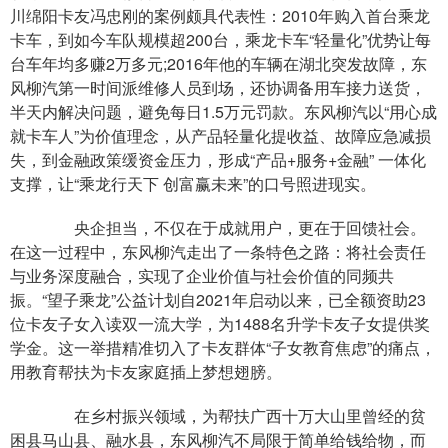
川绵阳卡友冯忠刚的案例颇具代表性：2010年购入首台乘龙
卡车，到如今车队规模超200台，乘龙卡车“轻量化”优势让每
台车年均多赚2万多元;2016年他的车辆在湖北突发故障，东
风柳汽第一时间派维修人员到场，还协调备用车接力送货，
半天内解决问题，避免每日1.5万元罚款。东风柳汽以“用心成
就卡车人”为价值理念，从产品轻量化提收益、故障应急减损
失，到金融政策缓资金压力，形成“产品+服务+金融” 一体化
支撑，让“乘龙行天下 创富赢未来”的口号照进现实。
央企担当，不仅在于成就用户，更在于回馈社会。
在这一过程中，东风柳汽走出了一条特色之路：将社会责任
与业务深度融合，实现了企业价值与社会价值的同频共
振。“望子乘龙”公益计划自2021年启动以来，已全额资助23
位卡友子女入读双一流大学，为1488名升学卡友子女提供奖
学金。这一举措精准切入了卡友群体“子女教育焦虑”的痛点，
用教育帮扶为卡友家庭插上梦想翅膀。
在乡村振兴领域，为帮扶广西十万大山里曾经的贫
困县马山县、融水县，东风柳汽不局限于简单给钱给物，而