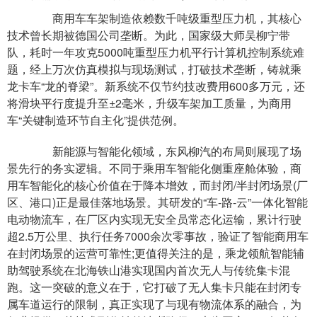
商用车车架制造依赖数千吨级重型压力机，其核心
技术曾长期被德国公司垄断。为此，国家级大师吴柳宁带
队，耗时一年攻克5000吨重型压力机平行计算机控制系统难
题，经上万次仿真模拟与现场测试，打破技术垄断，铸就乘
龙卡车“龙的脊梁”。新系统不仅节约技改费用600多万元，还
将滑块平行度提升至±2毫米，升级车架加工质量，为商用
车“关键制造环节自主化”提供范例。
新能源与智能化领域，东风柳汽的布局则展现了场
景先行的务实逻辑。不同于乘用车智能化侧重座舱体验，商
用车智能化的核心价值在于降本增效，而封闭/半封闭场景(厂
区、港口)正是最佳落地场景。其研发的“车-路-云”一体化智能
电动物流车，在厂区内实现无安全员常态化运输，累计行驶
超2.5万公里、执行任务7000余次零事故，验证了智能商用车
在封闭场景的运营可靠性;更值得关注的是，乘龙领航智能辅
助驾驶系统在北海铁山港实现国内首次无人与传统集卡混
跑。这一突破的意义在于，它打破了无人集卡只能在封闭专
属车道运行的限制，真正实现了与现有物流体系的融合，为