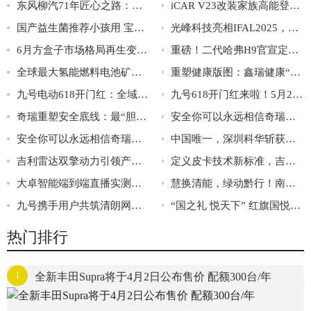
东风柳汽71年匠心之路：从广西制造到全球智造的硬核跨越
iCAR V23改装家族高能登陆成都车展，赛博版首秀亮相
国产益生菌推荐小孩用 宝妈亲测靠谱款有哪些？
光峰科技亮相IFAL2025，激光车灯技术引领智能汽车照明新趋势
6月方盒子市场格局再生变：坦克300降价守市，钛3“跨界”夺魁
重磅！二代哈弗H9官宣定档，9月19日正式上市！
全球最大氢能燃料电池矿卡首秀！氢通能源集团从链主到全域引领中国氢能产业革命
重塑健康版图：鑫瑞健康“三化”战略引领行业新风向
九号电动618开门红：全域霸榜，销量破11.9亿，书写行业“断层领先”新标杆
九号618开门红来啦！5月28日晚8点开抢，至高省1700元+12期免息！
奇瑞重塑安全底线：最“胆小”的车企，如何成为安全规则制定者？
安全你可以永远相信奇瑞，“守护者”智慧安全系统亮相
安全你可以永远相信奇瑞！奇瑞汽车安全之夜即将开幕
中国唯一，深圳科华斩获电动出行领域国际权威大奖！
吉利雷达双擎动力引领产业变革
定义皮卡技术新标准，吉利雷达超级电混皮卡与生态技术平台重磅亮相
大卓智能端到端直播实测，16公里复杂路段挑战成功
慧换清能，绿动黔行！南网·泽清六盘水新生南路换电站正式投运！
九号携手用户共筑清朗网络：我们如何联手识破300多个水军账号
“国之礼 悦天下” 红旗国悦REEV正式上市，售价70.68万元起，开启中国新能源礼宾车新篇章
热门排行
1
全新丰田Supra将于4月2日公布售价 配额300台/年