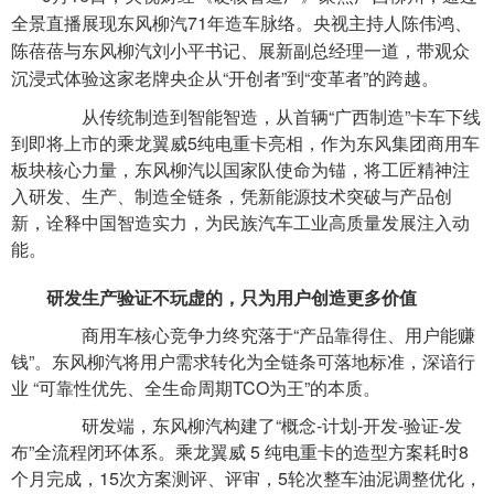
全景直播展现东风柳汽71年造车脉络。央视主持人陈伟鸿、
陈蓓蓓与东风柳汽刘小平书记、展新副总经理一道，带观众
沉浸式体验这家老牌央企从“开创者”到“变革者”的跨越。​
从传统制造到智能智造，从首辆“广西制造”卡车下线
到即将上市的乘龙翼威5纯电重卡亮相，作为东风集团商用车
板块核心力量，东风柳汽以国家队使命为锚，将工匠精神注
入研发、生产、制造全链条，凭新能源技术突破与产品创
新，诠释中国智造实力，为民族汽车工业高质量发展注入动
能。
研发生产验证不玩虚的，只为用户创造更多价值
商用车核心竞争力终究落于“产品靠得住、用户能赚
钱”。东风柳汽将用户需求转化为全链条可落地标准，深谙行
业 “可靠性优先、全生命周期TCO为王”的本质。
研发端，东风柳汽构建了“概念-计划-开发-验证-发
布”全流程闭环体系。乘龙翼威 5 纯电重卡的造型方案耗时8
个月完成，15次方案测评、评审，5轮次整车油泥调整优化，