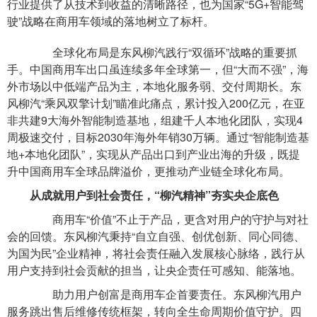
行业提供了从技术到收益的清晰路径，也为国家“5G+智能驾
驶”战略在商用车领域的落地树立了标杆。
全球化布局是东风柳汽践行“双循环”战略的重要抓
手。中国商用车出口虽连续多年全球第一，但“大而不强”，海
外市场以中低端产品为主，本地化服务弱、交付周期长。东
风柳汽“乘风双擎计划”瞄准此痛点，累计投入200亿元，在亚
非共建9大海外智能制造基地，组建千人本地化团队，实现4
周极速交付，目标2030年海外年销30万辆。通过“智能制造基
地+本地化团队”，实现从产品出口到产业出海的升级，既提
升中国商用车全球品牌溢价，更推动产业链全球化布局。
从成就用户到社会责任，“柳汽精神”夯实央企底色
商用车“价值”不止于产品，更含对用户的守护与对社
会的回馈。东风柳汽秉持“自立自强、创优创新、同心同德、
为国为民”企业精神，将社会责任融入发展核心脉络，践行从
用户支持到社会贡献的担当，让央企责任可感知、能落地。
助力用户创富是商用车企首要责任。东风柳汽用户
服务跳出售后维修传统框架，转向全生命周期价值守护。四