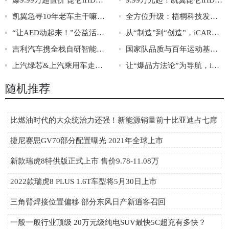
爆9.99万超值价 昆仑iHD直播 新能源SUV对手掀桌
9.99万元起！凯翼昆仑iHD中型超混SUV超值上市
凯翼急寻10年老车主干嘛？昆仑iHD上市发布会揭晓
全方位升级：梧桐科技发布会揭示智能汽车与智慧生活的融合趋势
“让AED动起来！”公益活动 沃尔沃汽车携手多方力量为生命护航
从“制造”到“创造”，iCAR把“年轻属性”弄明白了
吉利汽车携全栈自研智能科技亮相2024北京车展
国家队品质与百年运动基因齐出击，上汽乘用车携双品牌亮相北京国际车展
上汽绿芯&上汽乘用车走进那佐苗族乡为爱照亮前方
让“爆品方法论”为导航，iCAR品牌升维“有点意思”
随机推荐
比燃油时代的大众统治力还强！新能源销量前十比亚迪占七席
捷尼赛思GV70部分配置曝光 2021年全球上市
新款瑞虎8特供版正式上市 售价9.78-11.08万
2022款瑞虎8 PLUS 1.6T车型将5月30日上市
三角臂焊接位置偏移 部分东风日产新逍客召回
一般一般行业顶级 20万元级纯电SUV最快5C超充有多快？