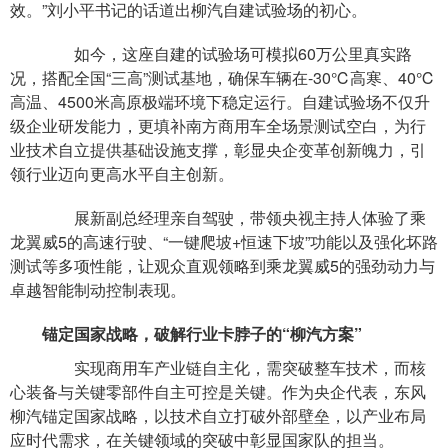
效。”刘小平书记的话道出柳汽自建试验场的初心。
如今，这座自建的试验场可模拟60万公里真实路
况，搭配全国“三高”测试基地，确保车辆在-30℃高寒、40℃
高温、4500米高原极端环境下稳定运行。自建试验场不仅升
级企业研发能力，更填补南方商用车全场景测试空白，为行
业技术自立提供基础设施支撑，彰显央企变革创新魄力，引
领行业迈向更高水平自主创新。
展新副总经理亲自驾驶，带领央视主持人体验了乘
龙翼威5的高速行驶、“一键爬坡+恒速下坡”功能以及强化坏路
测试等多项性能，让观众直观领略到乘龙翼威5的强劲动力与
卓越智能制动控制表现。
锚定国家战略，破解行业卡脖子的“柳汽方案”
实现商用车产业链自主化，需突破整车技术，而核
心装备与关键零部件自主可控是关键。作为央企代表，东风
柳汽锚定国家战略，以技术自立打破外部壁垒，以产业布局
应时代需求，在关键领域的突破中彰显国家队的担当。