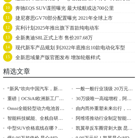
10
奔驰EQS SUV谍照曝光 最大续航或达700公里
11
捷尼赛思GV70部分配置曝光 2021年全球上市
12
宾利计划2025年推出旗下首款纯电动车
13
全新奥迪S8L正式上市 售价207.68万
14
现代新车产品规划 到2022年底推出10款电动化车型
15
全新思域量产版官图发布 增加轮毂样式
精选文章
“新风”吹向中国汽车，新力量雄起！
一般一般行业顶级 20万元级纯电SUV最快5C超充有多快？
重磅｜OCSiAl欧洲新工厂首条单壁碳纳米管生产线正式投产！
30万级唯一高端增程，阿维塔12开启全国媒体试驾
Omni全能轻型动力电池首发！安全升级，全能无忧
由内而外重塑未来出行，阿维塔07即将于9月26日上市
智能科技赋能、全栈自研打底，无限接近纯电的用户体验才是好增程
阿维塔推动行业制定智能增程新标准 昆仑增程全面领先一代，技术革新获得广泛认可
中型SUV价格底线在哪？凯翼昆仑iHD 9.99万背后玄机
凯翼举反车圈背刺大旗 昆仑iHD上市权益真金又真心