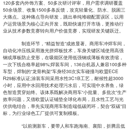
120多套内外饰方案、50多次研讨评审，用户需求调研覆盖
50余场景、收集1500多条反馈，攻克轻量化、防水、脱困三
大痛点。这种痛点导向研发，跳出单纯堆砌配置误区，以用
户运营场景为核心正向开发，既助快速打开市场，更推动行
业从技术参数竞赛转向用户价值竞赛，实现研发关键跃迁。
制造环节，“精益智造”成效显著。商用车冲焊车间，
自动化冲压线采用激光拼焊板技术，车身关键区域使用高强
钢或厚板防止变形，在吸能区使用低强钢或薄板有效溃缩，
一次下线合格率超98%;焊装车间，136台机器人兼容100多种
车型，焊制的“龙骨构架”车身经30次实车碰撞与欧盟ECE
R29标准认证;涂装车间采用水性3C1B工艺，耐候性超3000
小时，应用中水回用技术处理污水后，可实现中水养鱼，绿
色智造贯穿始终。该体系既解决商用车“小批量、多批次”生产
效率问题，又借欧盟认证铺垫全球化布局，且水性工艺与光
伏供电结合，率先实现商用车制造端低碳闭环，契合“双碳”目
标，为行业绿色工厂提供可复制模板。
“以前测新车，要带人和车跑海南、襄阳，折腾且低