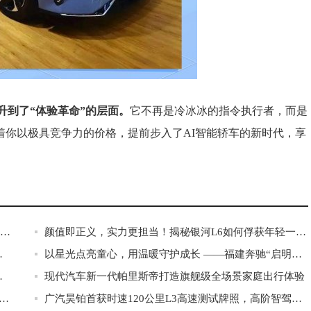
升到了“体验革命”的层面。
它不再是冷冰冰的指令执行者，而是
着你以极具竞争力的价格，提前步入了AI智能轿车的新时代，享
智能不止于大屏！十万级“AI智能轿车”银河L6，如何重新定义人车交互？
颜值即正义，实力更担当！揭秘银河L6如何俘获年轻一代的心
证，树立全球安全标杆
以星光点亮童心，用温暖守护成长 ——福建奔驰“启明星计划”走进福鼎
细分市场口碑第一
现代汽车新一代帕里斯帝打造旗舰级全场景家庭出行体验
共话发展地上铁于南山区羽超总决赛分享南山“活力故事”
广汽昊铂首获时速120公里L3高速测试牌照，高阶智驾迈入实用化新阶段