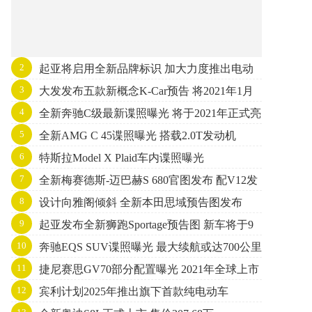
2
起亚将启用全新品牌标识 加大力度推出电动
3
大发发布五款新概念K-Car预告 将2021年1月
化车型
4
全新奔驰C级最新谍照曝光 将于2021年正式亮
15日亮相
5
全新AMG C 45谍照曝光 搭载2.0T发动机
相
6
特斯拉Model X Plaid车内谍照曝光
7
全新梅赛德斯-迈巴赫S 680官图发布 配V12发
8
设计向雅阁倾斜 全新本田思域预告图发布
动机+四驱
9
起亚发布全新狮跑Sportage预告图 新车将于9
10
奔驰EQS SUV谍照曝光 最大续航或达700公里
月份亮相
11
捷尼赛思GV70部分配置曝光 2021年全球上市
12
宾利计划2025年推出旗下首款纯电动车