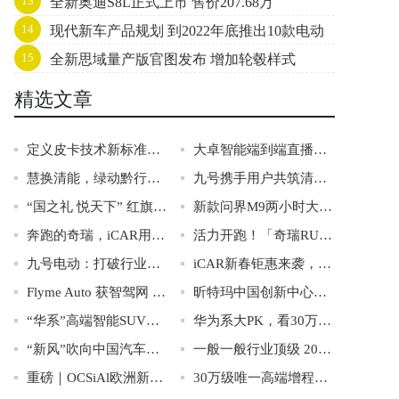
13
全新奥迪S8L正式上市 售价207.68万
14
现代新车产品规划 到2022年底推出10款电动
15
全新思域量产版官图发布 增加轮毂样式
化车型
精选文章
定义皮卡技术新标准，吉利雷达超级电混皮卡与生态技术平台重磅亮相
大卓智能端到端直播实测，16公里复杂路段挑战成功
慧换清能，绿动黔行！南网·泽清六盘水新生南路换电站正式投运！
九号携手用户共筑清朗网络：我们如何联手识破300多个水军账号
“国之礼 悦天下” 红旗国悦REEV正式上市，售价70.68万元起，开启中国新能源礼宾车新篇章
新款问界M9两小时大定破万，光峰科技供应投影巨幕
奔跑的奇瑞，iCAR用成长定义速度
活力开跑！「奇瑞RUN」吹响集结号角
九号电动：打破行业常规，才能敢为人先
iCAR新春钜惠来袭，iCAR 03至高优惠35000元
Flyme Auto 获智驾网 2025 年度智能座舱系统奖！
昕特玛中国创新中心正式启用，加速本地化与全球化协同创新
“华系”高端智能SUV，谁更值得买？
华为系大PK，看30万级最美增程SUV阿维塔11如何碾压智界R7？
“新风”吹向中国汽车，新力量雄起！
一般一般行业顶级 20万元级纯电SUV最快5C超充有多快？
重磅｜OCSiAl欧洲新工厂首条单壁碳纳米管生产线正式投产！
30万级唯一高端增程，阿维塔12开启全国媒体试驾