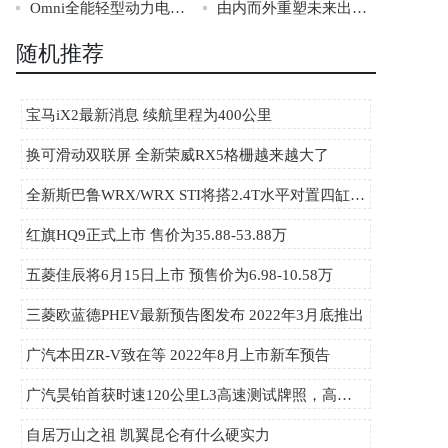
Omni全能轻型动力电池首发！安全升级，全能无忧
由内而外重塑未来出行，阿维塔07即将于9月26日上市
随机推荐
宝马iX2最新消息 续航里程为400公里
换可滑动双联屏 全新荣威RX5格栅越来越大了
全新斯巴鲁WRX/WRX STI将搭2.4T水平对置四缸发动机
红旗HQ9正式上市 售价为35.88-53.88万
五菱佳辰将6月15日上市 预售价为6.98-10.58万
三菱欧蓝德PHEV最新预告图发布 2022年3月底推出
广汽本田ZR-V致在等 2022年8月上市新车预告
广汽昊铂首获时速120公里L3高速测试牌照，高阶智驾迈入实用化新阶段
自居万山之祖 凯翼昆仑有什么硬实力