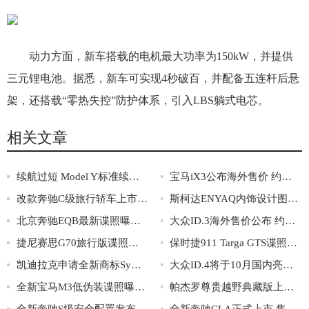
动力方面，新车搭载的电机最大功率为150kW，并提供
三元锂电池。据悉，新车可实现4秒破百，并配备五连杆后悬
架，还搭载“零热失控”防护体系，引入LBS躺式电芯。
相关文章
续航过短 Model Y标准续航版将不生产
宝马iX3公布海外售价 约合人民币55.4万元
改款奔驰C级旅行轿车上市 售价36.08-39.28万
斯柯达ENYAQ内饰设计图曝光 配悬浮式中控屏
北京奔驰EQB最新谍照曝光 续航有望达到480km
大众ID.3海外售价公布 约售价28.8-36.3万元
捷尼赛思G70旅行版谍照曝光 采用单边两出排气
保时捷911 Targa GTS谍照曝光 搭载搭载3.0T动力
凯迪拉克申请全新商标Symboliq 或为全新纯电动车
大众ID.4将于10月国内亮相 国内首款MEB平台车型
全新宝马M3低伪装谍照曝光 或搭载3.0T动力
帕杰罗尊贵越野典藏版上市 售价38.98万元