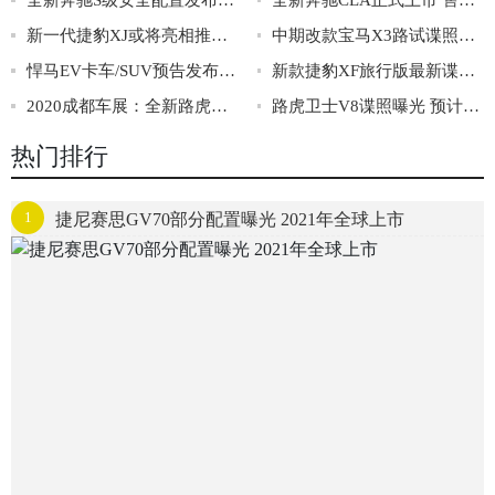
全新奔驰S级安全配置发布 配后排正面安全气囊
全新奔驰CLA正式上市 售价29.98-38.18万
新一代捷豹XJ或将亮相推迟 或三季度发布
中期改款宝马X3路试谍照曝光 前脸和尾部调整
悍马EV卡车/SUV预告发布 将秋天首发亮相
新款捷豹XF旅行版最新谍照曝光 配运动版套件
2020成都车展：全新路虎卫士正式上市
路虎卫士V8谍照曝光 预计最快2021年底亮相
热门排行
1
捷尼赛思GV70部分配置曝光 2021年全球上市