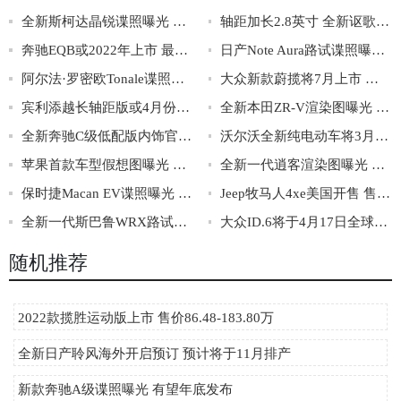
全新斯柯达晶锐谍照曝光 提供多种动力可选
轴距加长2.8英寸 全新讴歌MDX首发亮相
奔驰EQB或2022年上市 最大续航有望达480km
日产Note Aura路试谍照曝光 将夏季初发布
阿尔法·罗密欧Tonale谍照曝光 2022年一季度亮相
大众新款蔚揽将7月上市 配2.0T低功率发动机
宾利添越长轴距版或4月份发布 后排或更奢华
全新本田ZR-V渲染图曝光 预计将2021年5月首发
全新奔驰C级低配版内饰官图发布 仪表中控屏都变小了
沃尔沃全新纯电动车将3月2日亮相 或为XC40纯电轿跑版
苹果首款车型假想图曝光 或命名为Apple ONE
全新一代逍客渲染图曝光 搭载全新e-Power混动技术
保时捷Macan EV谍照曝光 或将于2022年亮相
Jeep牧马人4xe美国开售 售价约合31.4-33.8万
全新一代斯巴鲁WRX路试谍照曝光 或年底亮相
大众ID.6将于4月17日全球首秀 上海车展亮相
随机推荐
2022款揽胜运动版上市 售价86.48-183.80万
全新日产聆风海外开启预订 预计将于11月排产
新款奔驰A级谍照曝光 有望年底发布