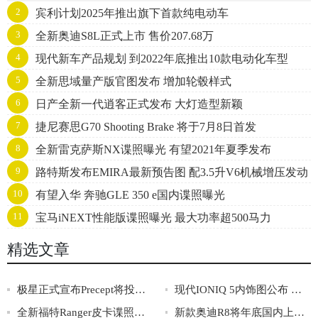
2
宾利计划2025年推出旗下首款纯电动车
3
全新奥迪S8L正式上市 售价207.68万
4
现代新车产品规划 到2022年底推出10款电动化车型
5
全新思域量产版官图发布 增加轮毂样式
6
日产全新一代逍客正式发布 大灯造型新颖
7
捷尼赛思G70 Shooting Brake 将于7月8日首发
8
全新雷克萨斯NX谍照曝光 有望2021年夏季发布
9
路特斯发布EMIRA最新预告图 配3.5升V6机械增压发动
10
有望入华 奔驰GLE 350 e国内谍照曝光
机
11
宝马iNEXT性能版谍照曝光 最大功率超500马力
精选文章
极星正式宣布Precept将投入量产
现代IONIQ 5内饰图公布 配可移动中央扶手箱
全新福特Ranger皮卡谍照曝光 将2022年首次亮相
新款奥迪R8将年底国内上市 搭载5.2L V10发动机