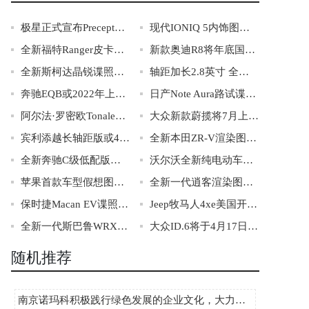
极星正式宣布Precept将投入量产
现代IONIQ 5内饰图公布 配可移动中央扶手箱
全新福特Ranger皮卡谍照曝光 将2022年首次亮相
新款奥迪R8将年底国内上市 搭载5.2L V10发动机
全新斯柯达晶锐谍照曝光 提供多种动力可选
轴距加长2.8英寸 全新讴歌MDX首发亮相
奔驰EQB或2022年上市 最大续航有望达480km
日产Note Aura路试谍照曝光 将夏季初发布
阿尔法·罗密欧Tonale谍照曝光 2022年一季度亮相
大众新款蔚揽将7月上市 配2.0T低功率发动机
宾利添越长轴距版或4月份发布 后排或更奢华
全新本田ZR-V渲染图曝光 预计将2021年5月首发
全新奔驰C级低配版内饰官图发布 仪表中控屏都变小了
沃尔沃全新纯电动车将3月2日亮相 或为XC40纯电轿跑版
苹果首款车型假想图曝光 或命名为Apple ONE
全新一代逍客渲染图曝光 搭载全新e-Power混动技术
保时捷Macan EV谍照曝光 或将于2022年亮相
Jeep牧马人4xe美国开售 售价约合31.4-33.8万
全新一代斯巴鲁WRX路试谍照曝光 或年底亮相
大众ID.6将于4月17日全球首秀 上海车展亮相
随机推荐
南京诺玛科积极践行绿色发展的企业文化，大力拥抱健康新生活