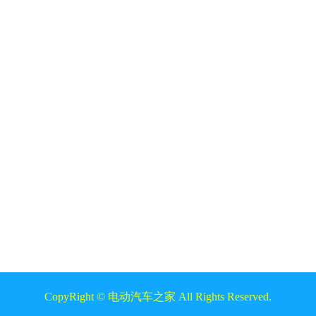
CopyRight ©
电动汽车之家
All Rights Reserved.