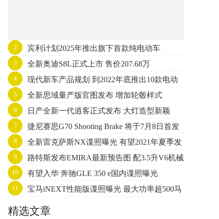
2
宾利计划2025年推出旗下首款纯电动车
3
全新奥迪S8L正式上市 售价207.68万
4
现代新车产品规划 到2022年底推出10款电动
5
全新思域量产版官图发布 增加轮毂样式
化车型
6
日产全新一代逍客正式发布 大灯造型新颖
7
捷尼赛思G70 Shooting Brake 将于7月8日首发
8
全新雷克萨斯NX谍照曝光 有望2021年夏季发
9
路特斯发布EMIRA最新预告图 配3.5升V6机械
布
10
有望入华 奔驰GLE 350 e国内谍照曝光
增压发动机
11
宝马iNEXT性能版谍照曝光 最大功率超500马
力
精选文章