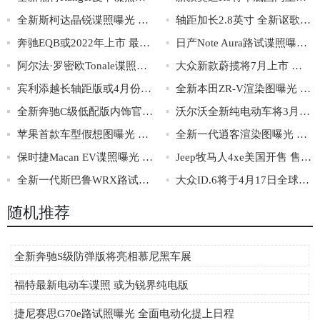
全新斯柯达晶锐谍照曝光 提供多种动力可选
轴距加长2.8英寸 全新讴歌MDX首发亮相
奔驰EQB或2022年上市 最大续航有望达480km
日产Note Aura路试谍照曝光 将夏季初发布
阿尔法·罗密欧Tonale谍照曝光 2022年一季度亮相
大众新款蔚揽将7月上市 配2.0T低功率发动机
宾利添越长轴距版或4月份发布 后排或更奢华
全新本田ZR-V渲染图曝光 预计将2021年5月首发
全新奔驰C级低配版内饰官图发布 仪表中控屏都变小了
沃尔沃全新纯电动车将3月2日亮相 或为XC40纯电轿跑版
苹果首款车型假想图曝光 或命名为Apple ONE
全新一代逍客渲染图曝光 搭载全新e-Power混动技术
保时捷Macan EV谍照曝光 或将于2022年亮相
Jeep牧马人4xe美国开售 售价约合31.4-33.8万
全新一代斯巴鲁WRX路试谍照曝光 或年底亮相
大众ID.6将于4月17日全球首秀 上海车展亮相
随机推荐
全新奔驰S级防弹版将亮相慕尼黑车展
福特最新电动车谍照 或为锐界纯电版
捷尼赛思G70e路试照曝光 全面电动化提上日程