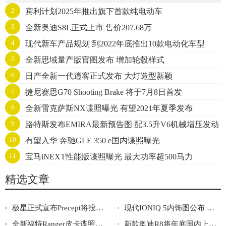
2
宾利计划2025年推出旗下首款纯电动车
3
全新奥迪S8L正式上市 售价207.68万
4
现代新车产品规划 到2022年底推出10款电动化车型
5
全新思域量产版官图发布 增加轮毂样式
6
日产全新一代逍客正式发布 大灯造型新颖
7
捷尼赛思G70 Shooting Brake 将于7月8日首发
8
全新雷克萨斯NX谍照曝光 有望2021年夏季发布
9
路特斯发布EMIRA最新预告图 配3.5升V6机械增压发动
10
有望入华 奔驰GLE 350 e国内谍照曝光
机
11
宝马iNEXT性能版谍照曝光 最大功率超500马力
精选文章
极星正式宣布Precept将投入量产
现代IONIQ 5内饰图公布 配可移动中央扶手箱
全新福特Ranger皮卡谍照曝光 将2022年首次亮相
新款奥迪R8将年底国内上市 搭载5.2L V10发动机