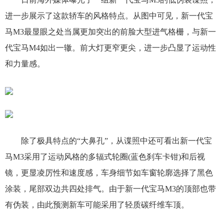
进一步展示了这款轿车的风格特点。从图中可见，新一代宝
马M3最显眼之处当属更加突出的前脸大型进气格栅，与新一
代宝马M4如出一辙。前大灯更窄更尖，进一步凸显了运动性
和力量感。
除了极具特点的“大鼻孔”，从谍照中还可看出新一代宝
马M3采用了运动风格的多辐式轮圈(蓝色刹车卡钳)和后视
镜，更显凌厉性和速度感，车身细节如车窗轮廓选择了黑色
涂装，尾部双边共四处排气。由于新一代宝马M3的顶部也带
有伪装，由此预测新车可能采用了轻质碳纤维车顶。