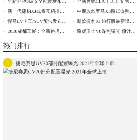
全新奔驰S级安全配置发布 配后排正面安全气囊
全新奔驰CLA正式上市 售价29.98-38.18万
新一代捷豹XJ或将亮相推迟 或三季度发布
中期改款宝马X3路试谍照曝光 前脸和尾部调整
悍马EV卡车/SUV预告发布 将秋天首发亮相
新款捷豹XF旅行版最新谍照曝光 配运动版套件
2020成都车展：全新路虎卫士正式上市
路虎卫士V8谍照曝光 预计最快2021年底亮相
热门排行
1
捷尼赛思GV70部分配置曝光 2021年全球上市