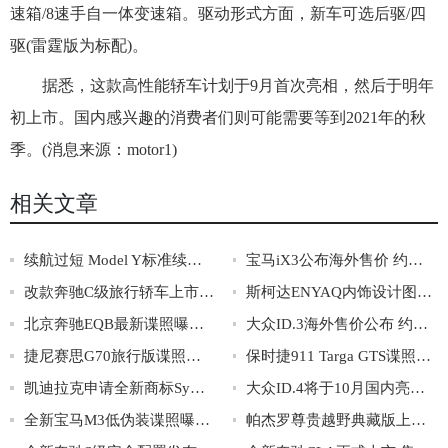
速箱/8速手自一体变速箱。驱动形式方面，新车可选后驱/四
驱(雷霆版为标配)。
据悉，这款高性能轿车计划于9月首次亮相，然后于明年
初上市。国内感兴趣的消费者们则可能需要等到2021年的秋
季。(消息来源：motor1)
相关文章
续航过短 Model Y标准续航版将不生产
宝马iX3公布海外售价 约合人民币55.4万元
改款奔驰C级旅行轿车上市 售价36.08-39.28万
斯柯达ENYAQ内饰设计图曝光 配悬浮式中控屏
北京奔驰EQB最新谍照曝光 续航有望达到480km
大众ID.3海外售价公布 约售价28.8-36.3万元
捷尼赛思G70旅行版谍照曝光 采用单边两出排气
保时捷911 Targa GTS谍照曝光 搭载搭载3.0T动力
凯迪拉克申请全新商标Symboliq 或为全新纯电动车
大众ID.4将于10月国内亮相 国内首款MEB平台车型
全新宝马M3低伪装谍照曝光 或搭载3.0T动力
帕杰罗尊贵越野典藏版上市 售价38.98万元