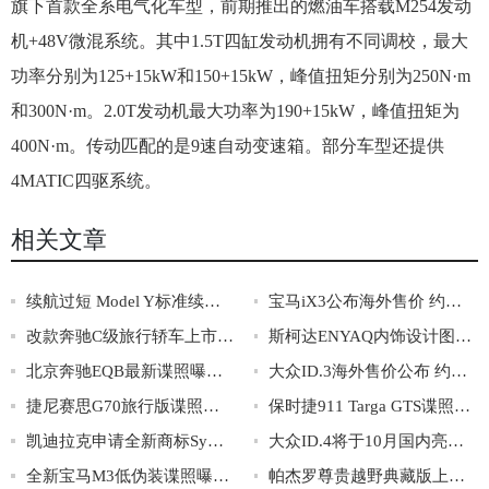
旗下首款全系电气化车型，前期推出的燃油车搭载M254发动
机+48V微混系统。其中1.5T四缸发动机拥有不同调校，最大
功率分别为125+15kW和150+15kW，峰值扭矩分别为250N·m
和300N·m。2.0T发动机最大功率为190+15kW，峰值扭矩为
400N·m。传动匹配的是9速自动变速箱。部分车型还提供
4MATIC四驱系统。
相关文章
续航过短 Model Y标准续航版将不生产
宝马iX3公布海外售价 约合人民币55.4万元
改款奔驰C级旅行轿车上市 售价36.08-39.28万
斯柯达ENYAQ内饰设计图曝光 配悬浮式中控屏
北京奔驰EQB最新谍照曝光 续航有望达到480km
大众ID.3海外售价公布 约售价28.8-36.3万元
捷尼赛思G70旅行版谍照曝光 采用单边两出排气
保时捷911 Targa GTS谍照曝光 搭载搭载3.0T动力
凯迪拉克申请全新商标Symboliq 或为全新纯电动车
大众ID.4将于10月国内亮相 国内首款MEB平台车型
全新宝马M3低伪装谍照曝光 或搭载3.0T动力
帕杰罗尊贵越野典藏版上市 售价38.98万元