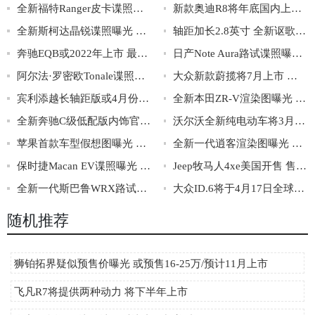
全新福特Ranger皮卡谍照曝光 将2022年首次亮相
新款奥迪R8将年底国内上市 搭载5.2L V10发动机
全新斯柯达晶锐谍照曝光 提供多种动力可选
轴距加长2.8英寸 全新讴歌MDX首发亮相
奔驰EQB或2022年上市 最大续航有望达480km
日产Note Aura路试谍照曝光 将夏季初发布
阿尔法·罗密欧Tonale谍照曝光 2022年一季度亮相
大众新款蔚揽将7月上市 配2.0T低功率发动机
宾利添越长轴距版或4月份发布 后排或更奢华
全新本田ZR-V渲染图曝光 预计将2021年5月首发
全新奔驰C级低配版内饰官图发布 仪表中控屏都变小了
沃尔沃全新纯电动车将3月2日亮相 或为XC40纯电轿跑版
苹果首款车型假想图曝光 或命名为Apple ONE
全新一代逍客渲染图曝光 搭载全新e-Power混动技术
保时捷Macan EV谍照曝光 或将于2022年亮相
Jeep牧马人4xe美国开售 售价约合31.4-33.8万
全新一代斯巴鲁WRX路试谍照曝光 或年底亮相
大众ID.6将于4月17日全球首秀 上海车展亮相
随机推荐
狮铂拓界疑似预售价曝光 或预售16-25万/预计11月上市
飞凡R7将提供两种动力 将下半年上市