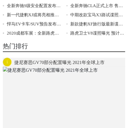
全新奔驰S级安全配置发布 配后排正面安全气囊
全新奔驰CLA正式上市 售价29.98-38.18万
新一代捷豹XJ或将亮相推迟 或三季度发布
中期改款宝马X3路试谍照曝光 前脸和尾部调整
悍马EV卡车/SUV预告发布 将秋天首发亮相
新款捷豹XF旅行版最新谍照曝光 配运动版套件
2020成都车展：全新路虎卫士正式上市
路虎卫士V8谍照曝光 预计最快2021年底亮相
热门排行
1
捷尼赛思GV70部分配置曝光 2021年全球上市