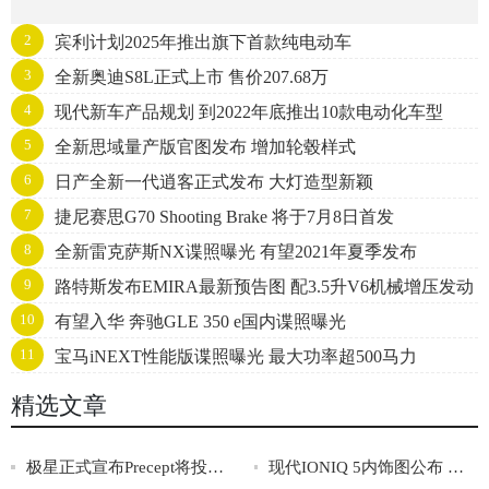
2
宾利计划2025年推出旗下首款纯电动车
3
全新奥迪S8L正式上市 售价207.68万
4
现代新车产品规划 到2022年底推出10款电动化车型
5
全新思域量产版官图发布 增加轮毂样式
6
日产全新一代逍客正式发布 大灯造型新颖
7
捷尼赛思G70 Shooting Brake 将于7月8日首发
8
全新雷克萨斯NX谍照曝光 有望2021年夏季发布
9
路特斯发布EMIRA最新预告图 配3.5升V6机械增压发动
10
有望入华 奔驰GLE 350 e国内谍照曝光
机
11
宝马iNEXT性能版谍照曝光 最大功率超500马力
精选文章
极星正式宣布Precept将投入量产
现代IONIQ 5内饰图公布 配可移动中央扶手箱