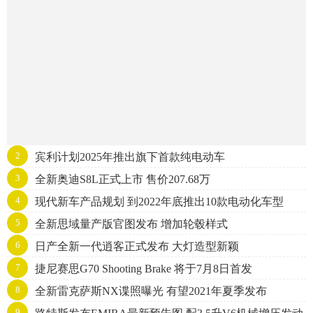
2
宾利计划2025年推出旗下首款纯电动车
3
全新奥迪S8L正式上市 售价207.68万
4
现代新车产品规划 到2022年底推出10款电动化车型
5
全新思域量产版官图发布 增加轮毂样式
6
日产全新一代逍客正式发布 大灯造型新颖
7
捷尼赛思G70 Shooting Brake 将于7月8日首发
8
全新雷克萨斯NX谍照曝光 有望2021年夏季发布
9