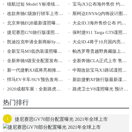
续航过短 Model Y标准续航版将不生产
宝马iX3公布海外售价 约合人民币55.4万元
改款奔驰C级旅行轿车上市 售价36.08-39.28万
斯柯达ENYAQ内饰设计图曝光 配悬浮式中控屏
北京奔驰EQB最新谍照曝光 续航有望达到480km
大众ID.3海外售价公布 约售价28.8-36.3万元
捷尼赛思G70旅行版谍照曝光 采用单边两出排气
保时捷911 Targa GTS谍照曝光 搭载搭载3.0T动力
凯迪拉克申请全新商标Symboliq 或为全新纯电动车
大众ID.4将于10月国内亮相 国内首款MEB平台车型
全新宝马M3低伪装谍照曝光 或搭载3.0T动力
帕杰罗尊贵越野典藏版上市 售价38.98万元
全新奔驰S级安全配置发布 配后排正面安全气囊
全新奔驰CLA正式上市 售价29.98-38.18万
新一代捷豹XJ或将亮相推迟 或三季度发布
中期改款宝马X3路试谍照曝光 前脸和尾部调整
悍马EV卡车/SUV预告发布 将秋天首发亮相
新款捷豹XF旅行版最新谍照曝光 配运动版套件
2020成都车展：全新路虎卫士正式上市
路虎卫士V8谍照曝光 预计最快2021年底亮相
热门排行
1
捷尼赛思GV70部分配置曝光 2021年全球上市