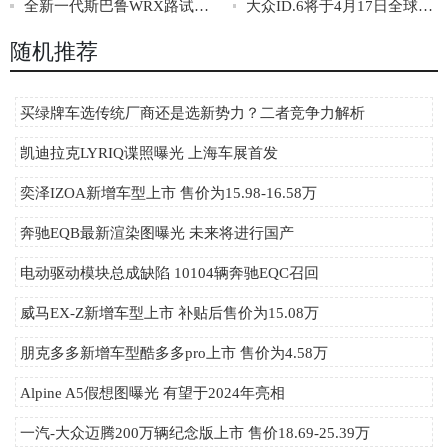
全新一代斯巴鲁WRX路试谍照曝光 或年底亮相
大众ID.6将于4月17日全球首秀 上海车展亮相
随机推荐
买绿牌车选传统厂商还是选新势力？二者竞争力解析
凯迪拉克LYRIQ谍照曝光 上海车展首发
奕泽IZOA新增车型上市 售价为15.98-16.58万
奔驰EQB最新渲染图曝光 未来将进行国产
电动驱动模块总成缺陷 10104辆奔驰EQC召回
威马EX-Z新增车型上市 补贴后售价为15.08万
朋克多多新增车型酷多多pro上市 售价为4.58万
Alpine A5假想图曝光 有望于2024年亮相
一汽-大众迈腾200万辆纪念版上市 售价18.69-25.39万