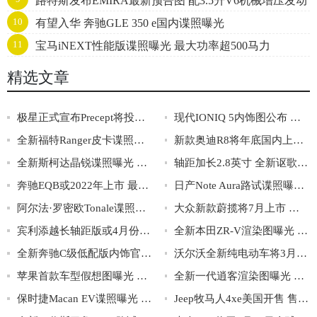
路特斯发布EMIRA最新预告图 配3.5升V6机械增压发动
10
有望入华 奔驰GLE 350 e国内谍照曝光
机
11
宝马iNEXT性能版谍照曝光 最大功率超500马力
精选文章
极星正式宣布Precept将投入量产
现代IONIQ 5内饰图公布 配可移动中央扶手箱
全新福特Ranger皮卡谍照曝光 将2022年首次亮相
新款奥迪R8将年底国内上市 搭载5.2L V10发动机
全新斯柯达晶锐谍照曝光 提供多种动力可选
轴距加长2.8英寸 全新讴歌MDX首发亮相
奔驰EQB或2022年上市 最大续航有望达480km
日产Note Aura路试谍照曝光 将夏季初发布
阿尔法·罗密欧Tonale谍照曝光 2022年一季度亮相
大众新款蔚揽将7月上市 配2.0T低功率发动机
宾利添越长轴距版或4月份发布 后排或更奢华
全新本田ZR-V渲染图曝光 预计将2021年5月首发
全新奔驰C级低配版内饰官图发布 仪表中控屏都变小了
沃尔沃全新纯电动车将3月2日亮相 或为XC40纯电轿跑版
苹果首款车型假想图曝光 或命名为Apple ONE
全新一代逍客渲染图曝光 搭载全新e-Power混动技术
保时捷Macan EV谍照曝光 或将于2022年亮相
Jeep牧马人4xe美国开售 售价约合31.4-33.8万